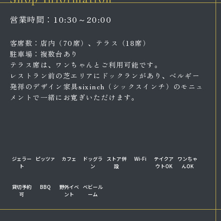
営業時間：10:30～20:00
客席数：店内（70席）、テラス（18席）
駐車場：複数台あり
テラス席は、ワンちゃんとご利用可能です。
レストラン前の芝エリアにドックランがあり、ベルギー
発祥のデザイン家具sixinch（シックスインチ）のモニュ
メントで一緒にお寛ぎいただけます。
ジェラー
ピッツァ
カフェ
ドッグラ
ストア併
Wi-Fi
テイクア
ワンちゃ
ト
ン
設
ウトOK
んOK
貸切予約
BBQ
野外イベ
ベビール
可
ント
ーム