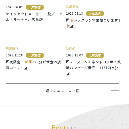
店舗情報
2026.06.02
北広島店
テイクアウトメニュー 一覧／ ア
2026.04.13
北広島店
ルトラーチェ北広島店
◤
ドッグラン営業始まります！
◢
店舗情報
新商品
2025.11.28
北広島店
2025.11.07
北広島店
◤夜限定！
120分ピザ食べ放
◤ノースコンチネントコラボ！鉄
題コース！◢
鍋ハンバーグ発売 11/12(水)〜
◢
過去のニュース一覧
Feature