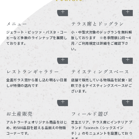
メニュー
テラス席とドッグラン
ジェラート・ピッツァ・パスタ・コー
小・中型犬対象のドッグランを無料解
ヒーなど多数のラインナップを展開し
放しております ※冬季閉鎖12月～4
ております。
月／ご利用規定は詳細をご確認下さ
い。
レストランギャラリー
テイスティングスペース
全面ガラス窓から差し込む明るい日差
店舗で販売している物販品を試食・試
しが特徴の店内です
飲できるテイスティングスペースがご
ざいます。
お土産販売
フィールド遊び
アルトラーチェオリジナル商品をはじ
芝生エリア、テラス席にインテリア ブ
め、約500品目を超える品揃えの物販
ランド『sixinch（シックスイン
コーナーです。
チ）』のモニュメントを設置してお り
ます。