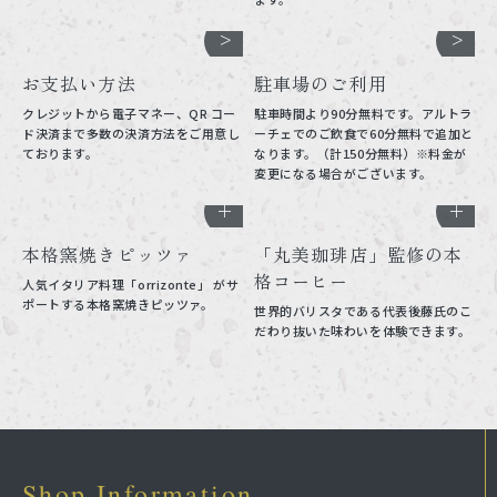
お支払い方法
駐車場のご利用
クレジットから電子マネー、QR コー
駐車時間より90分無料です。アルトラ
ド決済まで多数の決済方法をご用意し
ーチェでのご飲食で60分無料で追加と
ております。
なります。（計150分無料）※料金が
変更になる場合がございます。
本格窯焼きピッツァ
「丸美珈琲店」監修の本
格コーヒー
人気イタリア料理「orrizonte」 がサ
ポートする本格窯焼きピッツァ。
世界的バリスタである代表後藤氏のこ
だわり抜いた味わいを体験できます。
Shop Information