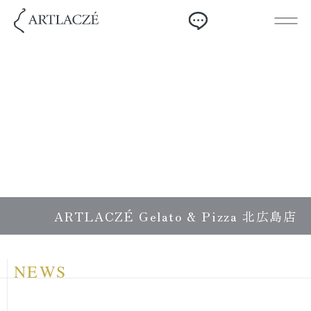
ARTLACZÉ Gelato & Pizza 北広島店
NEWS